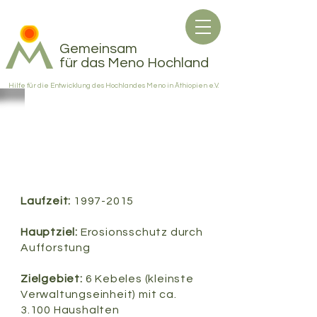
Gemeinsam
für das Meno Hochland
Hilfe für die Entwicklung des Hochlandes Meno in Äthiopien e.V.
PHASE I - Projektstart
Baumschule
Laufzeit:
1997-2015
Hauptziel:
Erosionsschutz durch
Aufforstung
Zielgebiet:
6 Kebeles (kleinste
Verwaltungseinheit) mit ca.
3.100 Haushalten