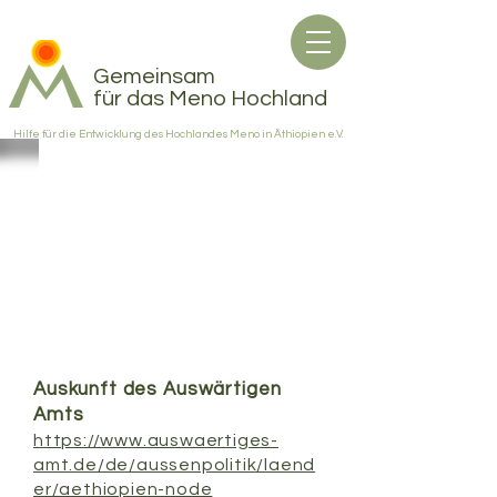
Gemeinsam
für das Meno Hochland
Hilfe für die Entwicklung des Hochlandes Meno in Äthiopien e.V.
Äthiopien und
Entwicklungszusammen
arbeit: Externe
Informationen
Auskunft des Auswärtigen
Amts
https://www.auswaertiges-
amt.de/de/aussenpolitik/laend
er/aethiopien-node